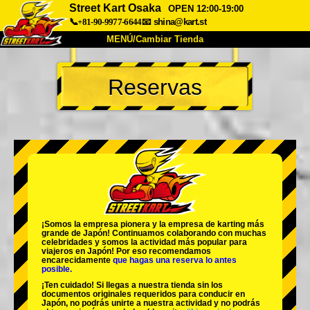
Street Kart Osaka
OPEN 12:00-19:00
📞+81-90-9977-6644
📧
shina@kart.st
MENÚ/Cambiar Tienda
INICIO
Reservas
Acerca de
Especificaciones
Precios
Acceso
Testimonios
Preguntas Frecuentes
Empresa
Reservas
Cambiar Tienda
Tokyo Shinagawa
Tokyo Akihabara#1
Tokyo Akihabara#2
Tokyo Shibuya
¡Somos la
empresa pionera
y la
empresa de karting más
Tokyo Shibuya Annex
Tokyo Bay
grande
de Japón! Continuamos colaborando con
muchas
celebridades
y somos la
actividad más popular
para
viajeros en Japón! Por eso recomendamos
Tokyo Asakusa
Osaka
encarecidamente
que hagas una reserva lo antes
posible.
Okinawa
¡Ten cuidado! Si llegas a nuestra tienda sin los
documentos originales requeridos para conducir en
Japón, no podrás unirte a nuestra actividad y no podrás