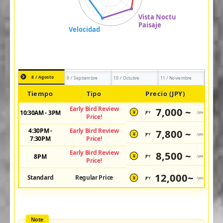
8 / Agosto
9 / Septiembre
10 / Octubre
11 / Noviembre
Tiempo
Tipo
Precio (JPY)
Early Bird Review
7,000 ~
10:30AM - 3PM
JPY
/pax
¥
Price!
4:30PM -
Early Bird Review
7,800 ~
JPY
/pax
¥
7:30PM
Price!
Early Bird Review
8,500 ~
8PM
JPY
/pax
¥
Price!
12,000~
Standard
Regular Price
JPY
/pax
¥