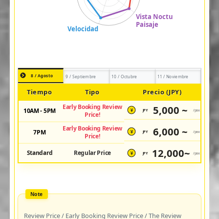
8 / Agosto
9 / Septiembre
10 / Octubre
11 / Noviembre
Tiempo
Tipo
Precio (JPY)
Early Booking Review
5,000 ~
10AM - 5PM
JPY
/pax
¥
Price!
Early Booking Review
6,000 ~
7PM
JPY
/pax
¥
Price!
12,000~
Standard
Regular Price
JPY
/pax
¥
Review Price / Early Booking Review Price / The Review