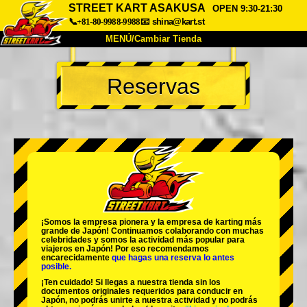
STREET KART ASAKUSA
OPEN 9:30-21:30
📞+81-80-9988-9988
📧
shina@kart.st
MENÚ/Cambiar Tienda
INICIO
Reservas
Acerca de
Especificaciones
Precios
Acceso
Testimonios
Preguntas Frecuentes
Empresa
Reservas
Cambiar Tienda
Tokyo Shinagawa
Tokyo Akihabara#1
Tokyo Akihabara#2
Tokyo Shibuya
¡Somos la
empresa pionera
y la
empresa de karting más
Tokyo Shibuya Annex
Tokyo Bay
grande
de Japón! Continuamos colaborando con
muchas
celebridades
y somos la
actividad más popular
para
viajeros en Japón! Por eso recomendamos
Tokyo Asakusa
Osaka
encarecidamente
que hagas una reserva lo antes
posible.
Okinawa
¡Ten cuidado! Si llegas a nuestra tienda sin los
documentos originales requeridos para conducir en
Japón, no podrás unirte a nuestra actividad y no podrás