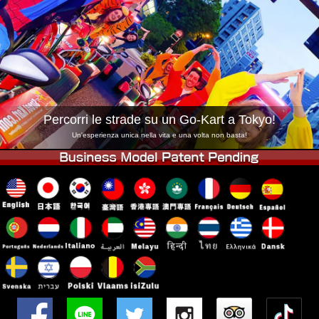
Azienda
Prenotazioni
Cambia Negozio
Tokyo Shinagawa
Tokyo Akihabara#1
Tokyo Akihabara#2
Tokyo Shibuya
Tokyo Shibuya Annex
Tokyo Bay
Percorri le strade su un Go-Kart a Tokyo!
Tokyo Asakusa
Osaka
Un'esperienza unica nella vita e una volta non basta!
Okinawa