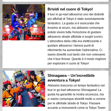
Brividi nel cuore di Tokyo!
Il tour in go-kart attraverso uno dei distretti
più affollati di Tokyo è stato assolutamente
fantastico. La guida si è assicurata che
fossimo al sicuro, ma abbiamo comunque
potuto vivere tutta l'emozione di guidare
attraverso strade affollate e luoghi iconici.
L'atmosfera della città era elettrizzante e
guidare attraverso i famosi punti di
riferimento ha aumentato l'adrenalina. Ci
siamo divertiti così tanto che non volevamo
che il tour finisse. Questo è il modo migliore
per esplorare il cuore di Tokyo!
Shinagawa – Un'incredibile
avventura a Tokyo!
Abbiamo trascorso un tempo fantastico nel
tour in go-kart attraverso Shinagawa! La
guida ha garantito la nostra sicurezza, ma
ci siamo comunque divertiti molto a correre
per le affollate strade di Tokyo. Passare
accanto a monumenti come la Tokyo Tower