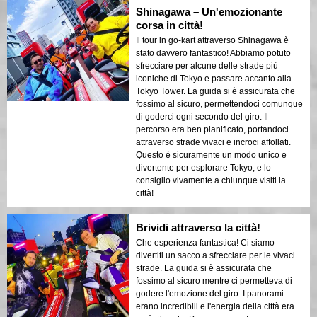
Shinagawa – Un'emozionante
corsa in città!
Il tour in go-kart attraverso Shinagawa è
stato davvero fantastico! Abbiamo potuto
sfrecciare per alcune delle strade più
iconiche di Tokyo e passare accanto alla
Tokyo Tower. La guida si è assicurata che
fossimo al sicuro, permettendoci comunque
di goderci ogni secondo del giro. Il
percorso era ben pianificato, portandoci
attraverso strade vivaci e incroci affollati.
Questo è sicuramente un modo unico e
divertente per esplorare Tokyo, e lo
consiglio vivamente a chiunque visiti la
città!
Brividi attraverso la città!
Che esperienza fantastica! Ci siamo
divertiti un sacco a sfrecciare per le vivaci
strade. La guida si è assicurata che
fossimo al sicuro mentre ci permetteva di
godere l'emozione del giro. I panorami
erano incredibili e l'energia della città era