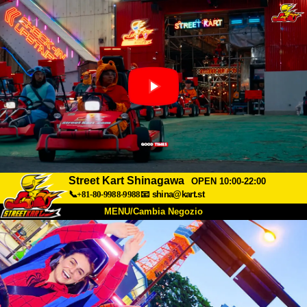
Street Kart Shinagawa
OPEN 10:00-22:00
📞+81-80-9988-9988
📧
shina@kart.st
MENU/Cambia Negozio
INIZIO
Chi Siamo
Specifiche
Prezzo
Accesso
Recensioni
FAQ