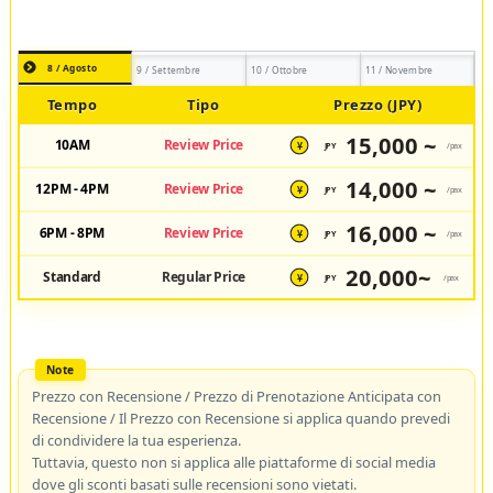
8 / Agosto
9 / Settembre
10 / Ottobre
11 / Novembre
Tempo
Tipo
Prezzo (JPY)
15,000 ~
10AM
Review Price
JPY
/pax
¥
14,000 ~
12PM - 4PM
Review Price
JPY
/pax
¥
16,000 ~
6PM - 8PM
Review Price
JPY
/pax
¥
20,000~
Standard
Regular Price
JPY
/pax
¥
Prezzo con Recensione / Prezzo di Prenotazione Anticipata con
Recensione / Il Prezzo con Recensione si applica quando prevedi
di condividere la tua esperienza.
Tuttavia, questo non si applica alle piattaforme di social media
dove gli sconti basati sulle recensioni sono vietati.