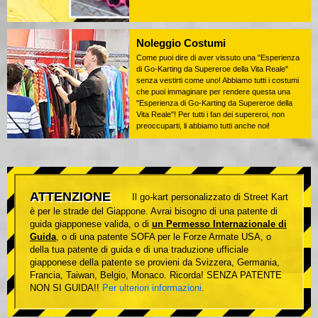
Noleggio Costumi
Come puoi dire di aver vissuto una "Esperienza
di Go-Karting da Supereroe della Vita Reale"
senza vestirti come uno! Abbiamo tutti i costumi
che puoi immaginare per rendere questa una
"Esperienza di Go-Karting da Supereroe della
Vita Reale"! Per tutti i fan dei supereroi, non
preoccuparti, li abbiamo tutti anche noi!
ATTENZIONE
Il go-kart personalizzato di Street Kart
è per le strade del Giappone. Avrai bisogno di una patente di
guida giapponese valida, o di
un Permesso Internazionale di
Guida
, o di una patente SOFA per le Forze Armate USA, o
della tua patente di guida e di una traduzione ufficiale
giapponese della patente se provieni da Svizzera, Germania,
Francia, Taiwan, Belgio, Monaco. Ricorda! SENZA PATENTE
NON SI GUIDA!!
Per ulteriori informazioni
.