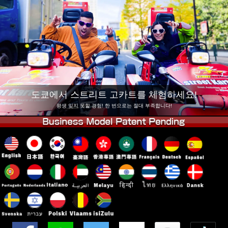
회사 정보
예약
지점 변경
도쿄 시나가와 #1
도쿄 아키하바라#1
도쿄 아키하바라#2
도쿄 시부야
도쿄 시부야 애넥스
도쿄 베이
도쿄 아사쿠사
오사카
도쿄에서 스트리트 고카트를 체험하세요!
오키나와
평생 잊지 못할 경험! 한 번으로는 절대 부족합니다!