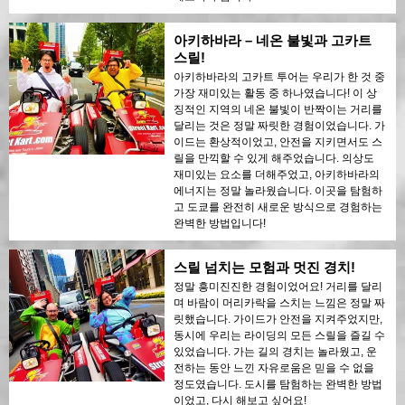
아키하바라 – 네온 불빛과 고카트
스릴!
아키하바라의 고카트 투어는 우리가 한 것 중
가장 재미있는 활동 중 하나였습니다! 이 상
징적인 지역의 네온 불빛이 반짝이는 거리를
달리는 것은 정말 짜릿한 경험이었습니다. 가
이드는 환상적이었고, 안전을 지키면서도 스
릴을 만끽할 수 있게 해주었습니다. 의상도
재미있는 요소를 더해주었고, 아키하바라의
에너지는 정말 놀라웠습니다. 이곳을 탐험하
고 도쿄를 완전히 새로운 방식으로 경험하는
완벽한 방법입니다!
스릴 넘치는 모험과 멋진 경치!
정말 흥미진진한 경험이었어요! 거리를 달리
며 바람이 머리카락을 스치는 느낌은 정말 짜
릿했습니다. 가이드가 안전을 지켜주었지만,
동시에 우리는 라이딩의 모든 스릴을 즐길 수
있었습니다. 가는 길의 경치는 놀라웠고, 운
전하는 동안 느낀 자유로움은 믿을 수 없을
정도였습니다. 도시를 탐험하는 완벽한 방법
이었고, 다시 해보고 싶어요!