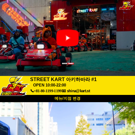
STREET KART 아키하바라 #1
OPEN 10:00-22:00
📞+81-80-1199-1199
📧
shina@kart.st
메뉴/지점 변경
최상단
소개
사양
가격
접근성
고객 리뷰
자주 묻는 질문