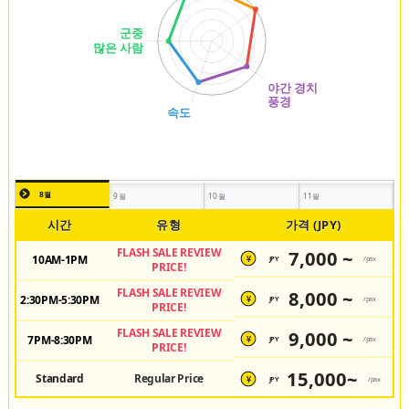
8월
9월
10월
11월
시간
유형
가격 (JPY)
FLASH SALE REVIEW
7,000 ~
10AM-1PM
JPY
/pax
¥
PRICE!
FLASH SALE REVIEW
8,000 ~
2:30PM-5:30PM
JPY
/pax
¥
PRICE!
FLASH SALE REVIEW
9,000 ~
7PM-8:30PM
JPY
/pax
¥
PRICE!
15,000~
Standard
Regular Price
JPY
/pax
¥