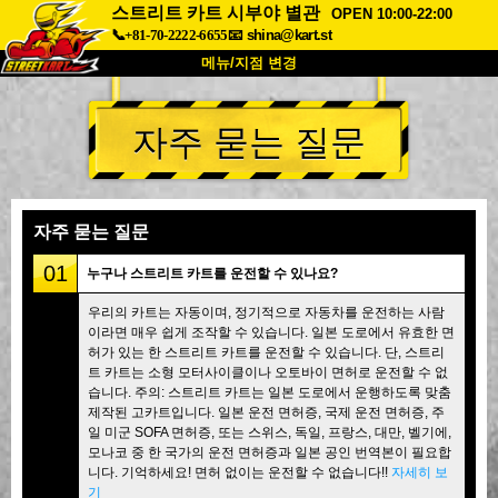
스트리트 카트 시부야 별관
OPEN 10:00-22:00
📞+81-70-2222-6655
📧
shina@kart.st
메뉴/지점 변경
최상단
자주 묻는 질문
소개
사양
가격
접근성
고객 리뷰
자주 묻는 질문
회사 정보
예약
자주 묻는 질문
지점 변경
01
누구나 스트리트 카트를 운전할 수 있나요?
도쿄 시나가와 #1
도쿄 아키하바라#1
우리의 카트는 자동이며, 정기적으로 자동차를 운전하는 사람
이라면 매우 쉽게 조작할 수 있습니다. 일본 도로에서 유효한 면
도쿄 아키하바라#2
도쿄 시부야
허가 있는 한 스트리트 카트를 운전할 수 있습니다. 단, 스트리
도쿄 시부야 애넥스
도쿄 베이
트 카트는 소형 모터사이클이나 오토바이 면허로 운전할 수 없
습니다. 주의: 스트리트 카트는 일본 도로에서 운행하도록 맞춤
도쿄 아사쿠사
오사카
제작된 고카트입니다. 일본 운전 면허증, 국제 운전 면허증, 주
일 미군 SOFA 면허증, 또는 스위스, 독일, 프랑스, 대만, 벨기에,
오키나와
모나코 중 한 국가의 운전 면허증과 일본 공인 번역본이 필요합
니다. 기억하세요! 면허 없이는 운전할 수 없습니다!!
자세히 보
기