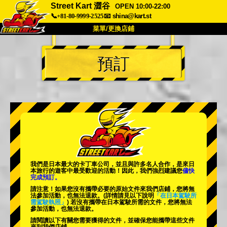
Street Kart 澀谷
OPEN 10:00-22:00
📞+81-80-9999-2525
📧
shina@kart.st
菜單/更換店鋪
首頁
預訂
關於
規格
價格
交通方式
顧客聲音
常見問題
公司
預訂
更換店鋪
東京品川 #1
東京秋葉原#1
東京秋葉原#2
東京澀谷
我們是日本最大的卡丁車公司，並且與
許多名人
合作，是來日
東京澀谷附屬
東京灣
本旅行的遊客中
最受歡迎的活動
！因此，我們強烈建議您
儘快
完成預訂。
東京淺草
大阪
請注意！如果您沒有攜帶必要的原始文件來我們店鋪，您將無
法參加活動，也無法退款。
(詳情請見以下說明
「在日本駕駛所
需駕駛執照」
) 若沒有攜帶在日本駕駛所需的文件，您將無法
沖繩
參加活動，也無法退款。
請閱讀以下有關您需要獲得的文件，並確保您能攜帶這些文件