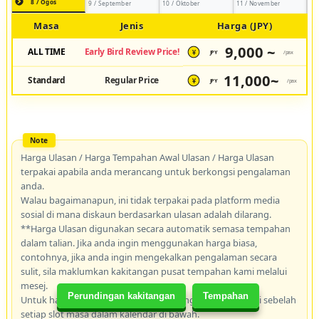
8 / Ogos
9 / September
10 / Oktober
11 / November
Masa
Jenis
Harga (JPY)
9,000 ~
ALL TIME
Early Bird Review Price!
JPY
/pax
¥
11,000~
Standard
Regular Price
JPY
/pax
¥
Harga Ulasan / Harga Tempahan Awal Ulasan / Harga Ulasan
terpakai apabila anda merancang untuk berkongsi pengalaman
anda.
Walau bagaimanapun, ini tidak terpakai pada platform media
sosial di mana diskaun berdasarkan ulasan adalah dilarang.
**Harga Ulasan digunakan secara automatik semasa tempahan
dalam talian. Jika anda ingin menggunakan harga biasa,
contohnya, jika anda ingin mengekalkan pengalaman secara
sulit, sila maklumkan kakitangan pusat tempahan kami melalui
mesej.
Perundingan kakitangan
Tempahan
Untuk harga terkini, sila rujuk kadar yang disenaraikan di sebelah
setiap slot masa dalam kalendar di bawah.