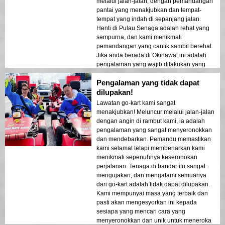
melalui jalan-jalan, dengan pemandangan
pantai yang menakjubkan dan tempat-
tempat yang indah di sepanjang jalan.
Henti di Pulau Senaga adalah rehat yang
sempurna, dan kami menikmati
pemandangan yang cantik sambil berehat.
Jika anda berada di Okinawa, ini adalah
pengalaman yang wajib dilakukan yang
tidak akan anda lupakan!
Pengalaman yang tidak dapat
dilupakan!
Lawatan go-kart kami sangat
menakjubkan! Meluncur melalui jalan-jalan
dengan angin di rambut kami, ia adalah
pengalaman yang sangat menyeronokkan
dan mendebarkan. Pemandu memastikan
kami selamat tetapi membenarkan kami
menikmati sepenuhnya keseronokan
perjalanan. Tenaga di bandar itu sangat
mengujakan, dan mengalami semuanya
dari go-kart adalah tidak dapat dilupakan.
Kami mempunyai masa yang terbaik dan
pasti akan mengesyorkan ini kepada
sesiapa yang mencari cara yang
menyeronokkan dan unik untuk meneroka