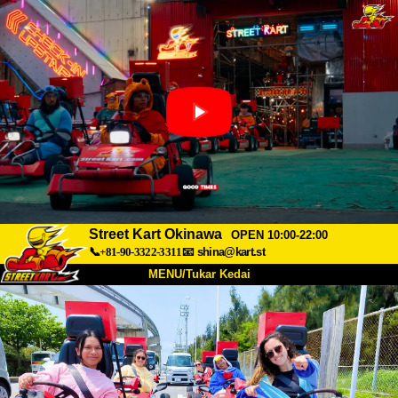
Street Kart Okinawa
OPEN 10:00-22:00
📞+81-90-3322-3311
📧
shina@kart.st
MENU/Tukar Kedai
UTAMA
Tentang
Spesifikasi
Harga
Akses
Suara
Soalan Lazim