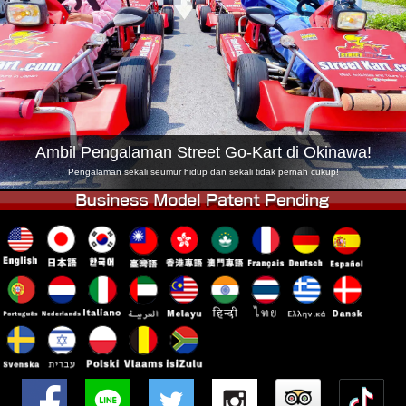
Syarikat
Tempahan
Tukar Kedai
Tokyo Shinagawa
Tokyo Akihabara#1
Tokyo Akihabara#2
Tokyo Shibuya
Tokyo Shibuya Annex
Tokyo Bay
Ambil Pengalaman Street Go-Kart di Okinawa!
Tokyo Asakusa
Osaka
Pengalaman sekali seumur hidup dan sekali tidak pernah cukup!
Okinawa