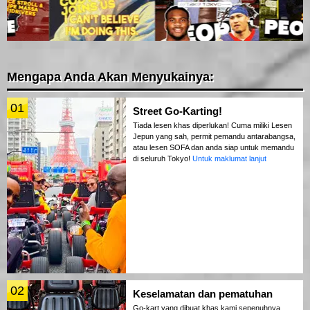
Mengapa Anda Akan Menyukainya:
01
Street Go-Karting!
Tiada lesen khas diperlukan! Cuma miliki Lesen
Jepun yang sah, permit pemandu antarabangsa,
atau lesen SOFA dan anda siap untuk memandu
di seluruh Tokyo!
Untuk maklumat lanjut
02
Keselamatan dan pematuhan
Go-kart yang dibuat khas kami sepenuhnya