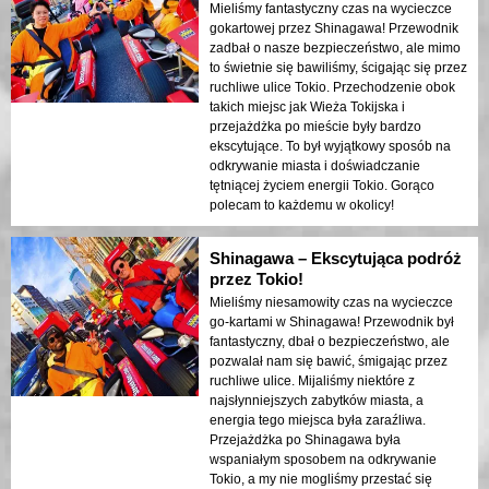
Mieliśmy fantastyczny czas na wycieczce
gokartowej przez Shinagawa! Przewodnik
zadbał o nasze bezpieczeństwo, ale mimo
to świetnie się bawiliśmy, ścigając się przez
ruchliwe ulice Tokio. Przechodzenie obok
takich miejsc jak Wieża Tokijska i
przejażdżka po mieście były bardzo
ekscytujące. To był wyjątkowy sposób na
odkrywanie miasta i doświadczanie
tętniącej życiem energii Tokio. Gorąco
polecam to każdemu w okolicy!
Shinagawa – Ekscytująca podróż
przez Tokio!
Mieliśmy niesamowity czas na wycieczce
go-kartami w Shinagawa! Przewodnik był
fantastyczny, dbał o bezpieczeństwo, ale
pozwalał nam się bawić, śmigając przez
ruchliwe ulice. Mijaliśmy niektóre z
najsłynniejszych zabytków miasta, a
energia tego miejsca była zaraźliwa.
Przejażdżka po Shinagawa była
wspaniałym sposobem na odkrywanie
Tokio, a my nie mogliśmy przestać się