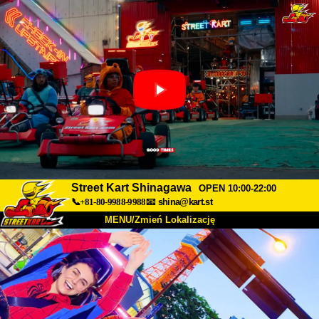
Street Kart Shinagawa
OPEN 10:00-22:00
📞+81-80-9988-9988
📧
shina@kart.st
MENU/Zmień Lokalizację
TOP
O nas
Specyfikacja
Cena
Dojazd
Opinie
FAQ