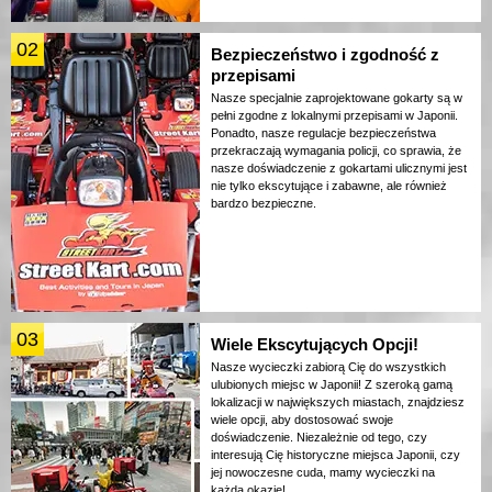
02
Bezpieczeństwo i zgodność z
przepisami
Nasze specjalnie zaprojektowane gokarty są w
pełni zgodne z lokalnymi przepisami w Japonii.
Ponadto, nasze regulacje bezpieczeństwa
przekraczają wymagania policji, co sprawia, że
nasze doświadczenie z gokartami ulicznymi jest
nie tylko ekscytujące i zabawne, ale również
bardzo bezpieczne.
03
Wiele Ekscytujących Opcji!
Nasze wycieczki zabiorą Cię do wszystkich
ulubionych miejsc w Japonii! Z szeroką gamą
lokalizacji w największych miastach, znajdziesz
wiele opcji, aby dostosować swoje
doświadczenie. Niezależnie od tego, czy
interesują Cię historyczne miejsca Japonii, czy
jej nowoczesne cuda, mamy wycieczki na
każdą okazję!