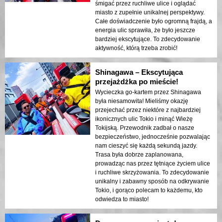
śmigać przez ruchliwe ulice i oglądać
miasto z zupełnie unikalnej perspektywy.
Całe doświadczenie było ogromną frajdą, a
energia ulic sprawiła, że było jeszcze
bardziej ekscytujące. To zdecydowanie
aktywność, którą trzeba zrobić!
Shinagawa – Ekscytująca
przejażdżka po mieście!
Wycieczka go-kartem przez Shinagawa
była niesamowita! Mieliśmy okazję
przejechać przez niektóre z najbardziej
ikonicznych ulic Tokio i minąć Wieżę
Tokijską. Przewodnik zadbał o nasze
bezpieczeństwo, jednocześnie pozwalając
nam cieszyć się każdą sekundą jazdy.
Trasa była dobrze zaplanowana,
prowadząc nas przez tętniące życiem ulice
i ruchliwe skrzyżowania. To zdecydowanie
unikalny i zabawny sposób na odkrywanie
Tokio, i gorąco polecam to każdemu, kto
odwiedza to miasto!