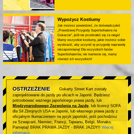
Wypożycz Kostiumy
Jak możesz powiedzieć, że doświadczyłeś
„Prawdziwej Przygody Superbohatera na
Gokarcie”, jeśli nie przebrałeś się za niego!
Mamy wszystkie kostiumy, jakie możesz sobie
wyobrazić, aby uczynić tę przygodę naprawdę
niezapomnianą! Dla wszystkich fanów
Superbohaterów, nie martwcie się, mamy
również ich wszystkich!
OSTRZEŻENIE
Gokarty Street Kart zostały
zaprojektowane do jazdy po ulicach w Japonii. Będziesz
potrzebować ważnego japońskiego prawa jazdy, lub
Międzynarodowego Zezwolenia na Jazdę
, lub licencji SOFA
dla Sił Zbrojnych USA w Japonii, lub własnego prawa jazdy z
oficjalnym tłumaczeniem na język japoński, jeśli pochodzisz
ze Szwajcarii, Niemiec, Francji, Tajwanu, Belgii, Monako.
Pamiętaj! BRAK PRAWA JAZDY - BRAK JAZDY!!
Więcej
informacji
.