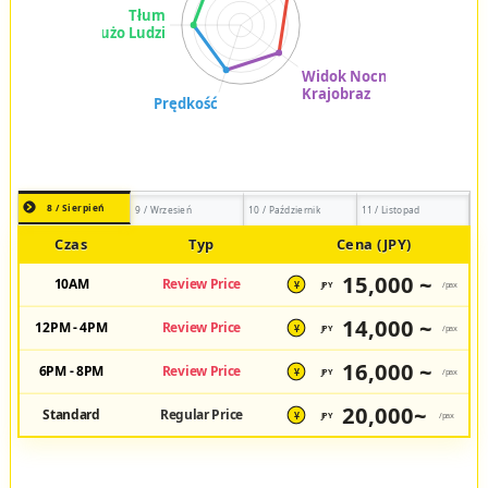
8 / Sierpień
9 / Wrzesień
10 / Październik
11 / Listopad
Czas
Typ
Cena (JPY)
15,000 ~
10AM
Review Price
JPY
/pax
¥
14,000 ~
12PM - 4PM
Review Price
JPY
/pax
¥
16,000 ~
6PM - 8PM
Review Price
JPY
/pax
¥
20,000~
Standard
Regular Price
JPY
/pax
¥