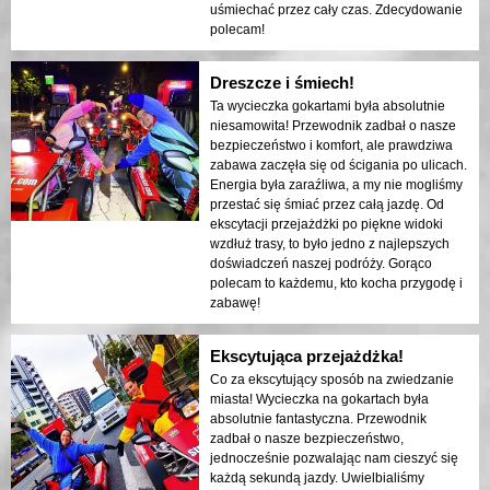
uśmiechać przez cały czas. Zdecydowanie
polecam!
Dreszcze i śmiech!
Ta wycieczka gokartami była absolutnie
niesamowita! Przewodnik zadbał o nasze
bezpieczeństwo i komfort, ale prawdziwa
zabawa zaczęła się od ścigania po ulicach.
Energia była zaraźliwa, a my nie mogliśmy
przestać się śmiać przez całą jazdę. Od
ekscytacji przejażdżki po piękne widoki
wzdłuż trasy, to było jedno z najlepszych
doświadczeń naszej podróży. Gorąco
polecam to każdemu, kto kocha przygodę i
zabawę!
Ekscytująca przejażdżka!
Co za ekscytujący sposób na zwiedzanie
miasta! Wycieczka na gokartach była
absolutnie fantastyczna. Przewodnik
zadbał o nasze bezpieczeństwo,
jednocześnie pozwalając nam cieszyć się
każdą sekundą jazdy. Uwielbialiśmy