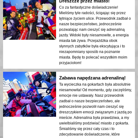
Dreszcze przez miasto!
Co za fantastyczne doświadczenie!
Mieliśmy tyle radości, ścigając się przez
tętniące życiem ulice. Przewodnik zadbał o
nasze bezpieczeństwo, jednocześnie
pozwalając nam cieszyć się adrenaliną
jazdy. Widoki były niesamowite, a energia
miasta tak żywa. Przejażdżka obok
słynnych zabytków była ekscytująca i to
niezapomniany sposób na poznanie
miasta. Będę to polecać wszystkim moim
przyjaciołom!
Zabawa napędzana adrenaliną!
Ta wycieczka na gokartach była absolutnie
niesamowita! Od momentu, gdy zaczęliśmy,
emocje nie ustawały. Nasz przewodnik
zadbał o nasze bezpieczeństwo, ale
jednocześnie pozwolił nam cieszyć się
dreszczykiem emocji związanym z jazdą po
mieście. Adrenalina była prawdziwa, a my
uwielbialiśmy podziwiać miasto z gokarta.
Śmialiśmy się przez cały czas i to
zdecydowanie doświadczenie, które