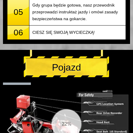
Gdy grupa będzie gotowa, nasz przewodnik
05
przeprowadzi instruktaż jazdy i omówi zasady
bezpieczeństwa na gokarcie.
06
CIESZ SIĘ SWOJĄ WYCIECZKĄ!
Pojazd
22%