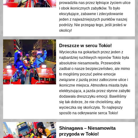
prowadziła nas przez tętniące życiem ulice
i obok ikonicznych zabytków. To było
ekscytujące, zabawne i zdecydowanie
jeden z najważniejszych punktów naszej
podróży. Nie przegap tego, jeśli jesteś w
okolicy!
Dreszcze w sercu Tokio!
Wycieczka na gokartach przez jeden z
najbardziej ruchliwych rejonów Tokio była
absolutnie niesamowita. Przewodnik
zadbał o nasze bezpieczeństwo, ale mimo
to mogliśmy poczuć pełne emocje
związane z jazdą przez zatłoczone ulice i
ikoniczne miejsca. Atmosfera miasta była
elektryzująca, a jazda przez słynne zabytki
dodawała dreszczyku emocji. Bawiliśmy
się tak dobrze, że nie chcieliśmy, aby
wycieczka się skończyła. To najlepszy
sposób na odkrywanie serca Tokio!
Shinagawa – Niesamowita
przygoda w Tokio!