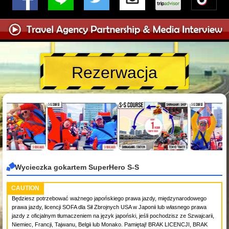
Rezerwacja
Wycieczka gokartem SuperHero S-S
CAUTION
Będziesz potrzebować ważnego japońskiego prawa jazdy, międzynarodowego
prawa jazdy, licencji SOFA dla Sił Zbrojnych USA w Japonii lub własnego prawa
jazdy z oficjalnym tłumaczeniem na język japoński, jeśli pochodzisz ze Szwajcarii,
Niemiec, Francji, Tajwanu, Belgii lub Monako. Pamiętaj! BRAK LICENCJI, BRAK