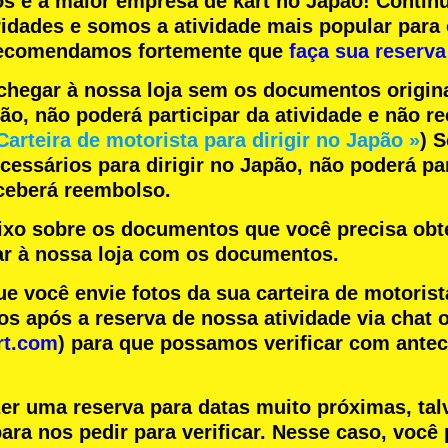
os
e a
maior empresa de kart
no Japão! Contin
ridades
e somos a
atividade mais popular
para 
 recomendamos fortemente que
faça sua reserva
chegar à nossa loja sem os documentos origin
pão, não poderá participar da atividade e não 
Carteira de motorista para dirigir no Japão »
) 
essários para dirigir no Japão, não poderá par
eceberá reembolso.
aixo sobre os documentos que você precisa obte
r à nossa loja com os documentos.
você envie fotos da sua carteira de motorist
s após a reserva de nossa atividade via chat o
rt.com
) para que possamos verificar com ante
zer uma reserva para datas muito próximas, tal
ara nos pedir para verificar. Nesse caso, você 