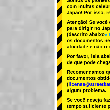
Somos os
pioneir
com
muitas celeb
Japão! Por isso,
Atenção! Se você 
para dirigir no Ja
(descrito abaixo
« 
os documentos nec
atividade e não r
Por favor, leia ab
de que pode chega
Recomendamos que 
documentos obtido
(
license@streetka
algum problema.
Se você deseja fa
tempo suficiente p