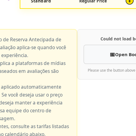
Standard
Regular Price
¥
Could not load b
ço de Reserva Antecipada de
valiação aplica-se quando você
Open Bo
 experiência.
aplica a plataformas de mídias
baseados em avaliações são
Please use the button above
é aplicado automaticamente
 Se você deseja usar o preço
 deseja manter a experiência
ssa equipe do centro de
nsagem.
tes, consulte as tarifas listadas
no calendário abaixo.