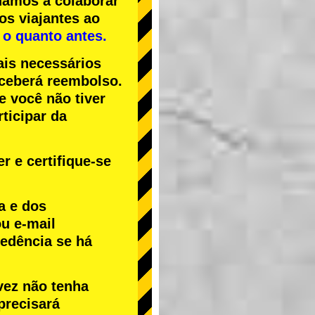
uamos a colaborar
os viajantes ao
 o quanto antes.
ais necessários
receberá reembolso.
Se você não tiver
ticipar da
r e certifique-se
a e dos
u e-mail
cedência se há
vez não tenha
precisará