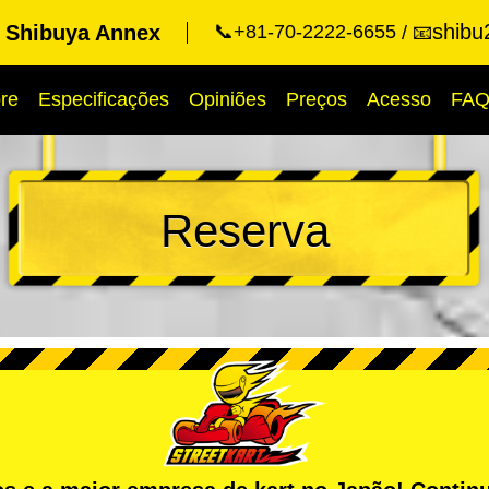
shibu
t Shibuya Annex
📞+81-70-2222-6655
📧
re
Especificações
Opiniões
Preços
Acesso
FA
Reserva