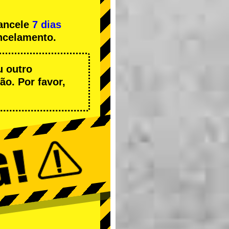
cancele
7 dias
ncelamento.
u outro
o. Por favor,