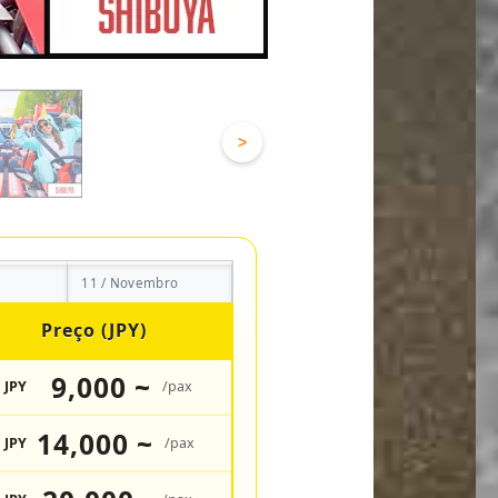
>
11 / Novembro
Preço (JPY)
9,000 ~
JPY
/pax
14,000 ~
JPY
/pax