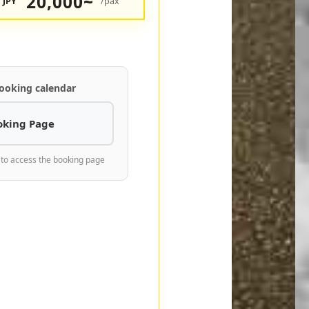
20,000~
JPY
/pax
ooking calendar
oking Page
 to access the booking page