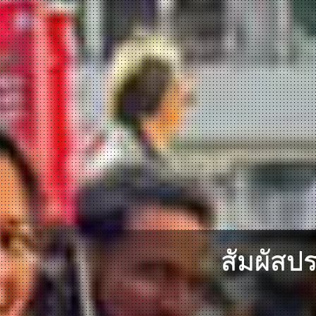
สัมผัสป